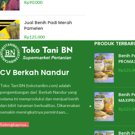
Rp
90.000
Jual Benih Padi Merah
Pamelen
Rp
125.000
PRODUK TERBAR
Benih P
PROMA
CV Berkah Nandur
Rp
125.0
Toko Tani BN (tokotanibn.com) adalah
pengembangan dari Berkah Nandur yang
Benih P
selama ini memproduksi dan menjual benih
MAXIPR
dan bibit tanaman berkualitas. Dikarenakan
Rp
125.0
semakin meningkatnya permintaan…
Selengkapnya...
Benih P