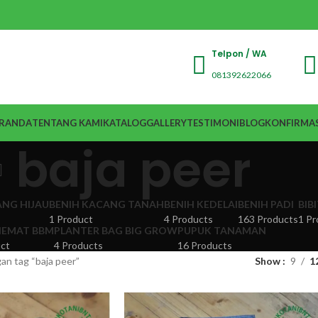
Telpon / WA
081392622066
RANDA
TENTANG KAMI
KATALOG
GALLERY
TESTIMONI
BLOG
KONFIRMAS
baja peer
ANG HIJAU
BENIH KACANG TANAH
BENIH KEDELAI
BENIH PADI
BIB
1 Product
4 Products
163 Products
1 Pr
EMAT BBM
PLANTER BAG BIG GROW
PUPUK TANAMAN
ct
4 Products
16 Products
an tag “baja peer”
Show
9
1