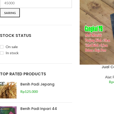
SARING
STOCK STATUS
On sale
In stock
Jual C
TOP RATED PRODUCTS
Alat 
Rp
Benih Padi Jepang
Rp
125.000
Benih Padi Inpari 44