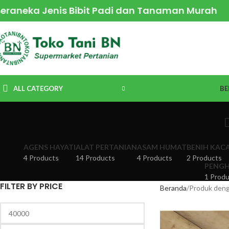
Beraneka Jenis Bibit Padi dan Tanaman Murah
ALL CATEGORY
BE
AGENS HAYATI
ALAT PERTANIAN
ASAM HUMAT
BENIH KAC
4 Products
14 Products
4 Products
2 Products
PENGH
1 Produ
FILTER BY PRICE
Beranda
Produk deng