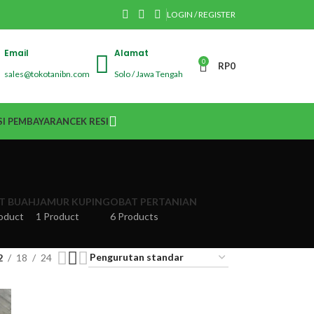
LOGIN / REGISTER
Email
Alamat
0
RP
0
sales@tokotanibn.com
Solo / Jawa Tengah
I PEMBAYARAN
CEK RESI
IT BUAH
JAMUR KUPING
OBAT PERTANIAN
oduct
1 Product
6 Products
2
18
24