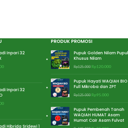
U
PRODUK PROMOSI
adi Inpari 32
Pupuk Golden Nilam Pupu
X
Khusus Nilam
00
Rp
120.000
Rp
125.000
Pupuk Hayati WAQIAH BIO
Full Mikroba dan ZPT
adi Inpari 32
O
Rp
95.000
Rp
125.000
00
Pupuk Pembenah Tanah
WAQIAH HUMAT Asam
Humat Cair Asam Fulvat
adi Hibrida Sridewi 1