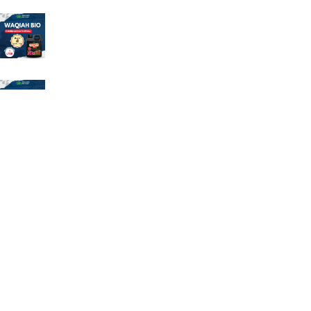
Pupuk Hayati WAQIAH BIO Full Mikroba dan ZPT
Rp
95.000
Rp
125.000
Pupuk Pembenah Tanah WAQIAH HUMAT Asam
Humat Cair Asam Fulvat
Rp
95.000
Rp
125.000
Pupuk Penambah Anakan Padi BM Plus (Ben
Manak)
Rp
39.000
Rp
40.000
Informasi & Layanan
Jl DI Panjaitan no 72 Kelurahan Gilingan Kecamatan
Banjarsari Solo Jawa Tengah
081392622066 / (0271) 2935027