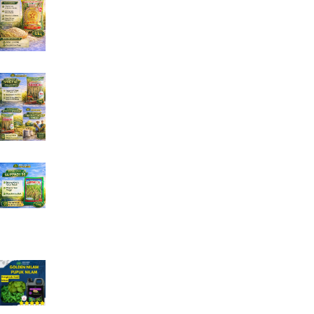
Rp
125.000
Benih Padi Hibrida Sridewi 1 kg Jual Benih Padi
Lengkap
Rp
135.000
Jual Benih Padi Hibrida SUPPADI 56 Jual Benih
Padi Terlengkap
Rp
185.000
Produk Promosi
Pupuk Golden Nilam Pupuk Khusus Nilam
Rp
120.000
Rp
125.000