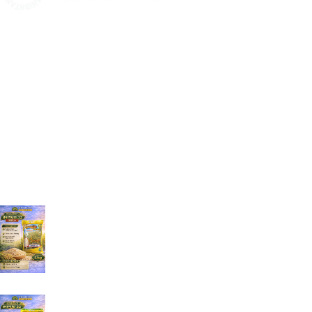
CV Berkah Nandur
Toko Tani BN (tokotanibn.com) adalah pengembangan dari
Berkah Nandur yang selama ini memproduksi dan menjual
benih dan bibit tanaman berkualitas. Dikarenakan semakin
meningkatnya permintaan…
Selengkapnya...
Produk Terbaru
Benih Padi Inpari 32 PROMAX
Rp
125.000
Benih Padi Inpari 32 MAXIPRO