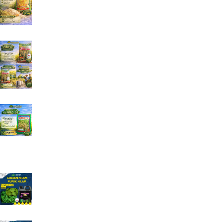
Benih Padi Hibrida Sridewi 1 kg Jual Benih Padi
Lengkap
Rp
135.000
Jual Benih Padi Hibrida SUPPADI 56 Jual Benih
Padi Terlengkap
Rp
185.000
Produk Promosi
Pupuk Golden Nilam Pupuk Khusus Nilam
Rp
120.000
Rp
125.000