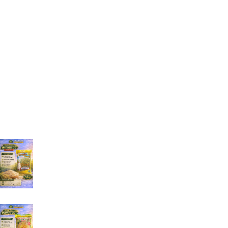
CV Berkah Nandur
Toko Tani BN (tokotanibn.com) adalah pengembangan dari
Berkah Nandur yang selama ini memproduksi dan menjual
benih dan bibit tanaman berkualitas. Dikarenakan semakin
meningkatnya permintaan…
Selengkapnya...
Produk Terbaru
Benih Padi Inpari 32 PROMAX
Rp
125.000
Benih Padi Inpari 32 MAXIPRO
Rp
125.000