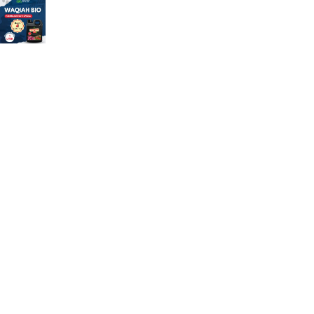
Pupuk Hayati WAQIAH BIO Full Mikroba dan ZPT
Rp
95.000
Rp
125.000
Pupuk Pembenah Tanah WAQIAH HUMAT Asam
Humat Cair Asam Fulvat
Rp
95.000
Rp
125.000
Pupuk Penambah Anakan Padi BM Plus (Ben
Manak)
Rp
39.000
Rp
40.000
Informasi & Layanan
Jl DI Panjaitan no 72 Kelurahan Gilingan Kecamatan
Banjarsari Solo Jawa Tengah
081392622066 / (0271) 2935027
sales@tokotanibn.com