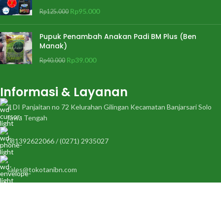
Rp
95.000
Rp
125.000
Pupuk Penambah Anakan Padi BM Plus (Ben
Manak)
Rp
39.000
Rp
40.000
Informasi & Layanan
Jl DI Panjaitan no 72 Kelurahan Gilingan Kecamatan Banjarsari Solo
Jawa Tengah
081392622066 / (0271) 2935027
sales@tokotanibn.com
Senin - Sabtu : 08.00 s/d 16.00 Minggu & Tanggal Merah Libur