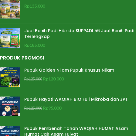
Rp
135.000
Jual Benih Padi Hibrida SUPPADI 56 Jual Benih Padi
Terlengkap
Rp
185.000
PRODUK PROMOSI
Pupuk Golden Nilam Pupuk Khusus Nilam
Rp
120.000
Rp
125.000
Pupuk Hayati WAQIAH BIO Full Mikroba dan ZPT
Rp
95.000
Rp
125.000
Pupuk Pembenah Tanah WAQIAH HUMAT Asam
Humat Cair Asam Fulvat