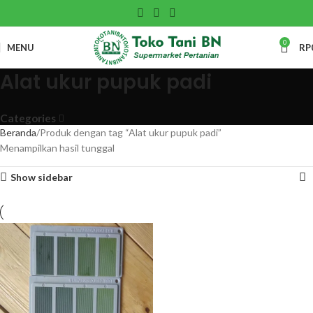
0
MENU
RP
Alat ukur pupuk padi
Categories
Beranda
Produk dengan tag “Alat ukur pupuk padi”
Menampilkan hasil tunggal
Show sidebar