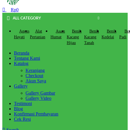
Rp
0
ALL CATEGORY
Agens
Alat
Asam
Benih
Benih
Benih
Be
Hayati
Pertanian
Humat
Kacang
Kacang
Kedelai
Padi
Hijau
Tanah
Beranda
Tentang Kami
Katalog
Keranjang
Checkout
Akun Saya
Gallery
Gallery Gambar
Gallery Video
Testimoni
Blog
Konfirmasi Pembayaran
Cek Resi
Search