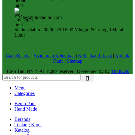
sales@tokotanibn.com
Senin - Sabtu : 08.00 s/d 16.00 Minggu & Tanggal Merah
Libur
Cara Belanja
|
Syarat dan Ketentuan
|
Kebijakan Privasi
|
Kontak
Kami
|
Sitemap
Toko Tani BN © All rights reserved. Developed by by
Thidiweb
Menu
Categories
Benih Padi
Hand Made
Beranda
Tentang Kami
Katalog