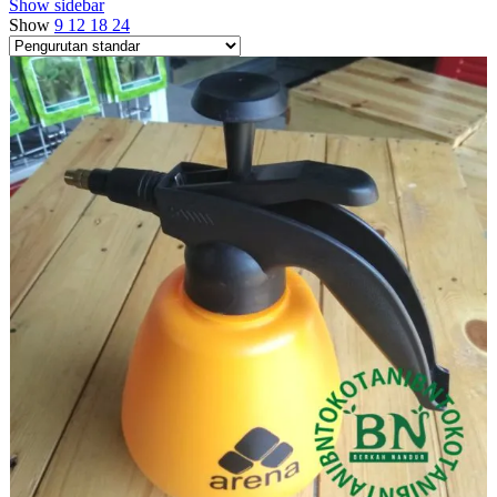
Show sidebar
Show
9
12
18
24