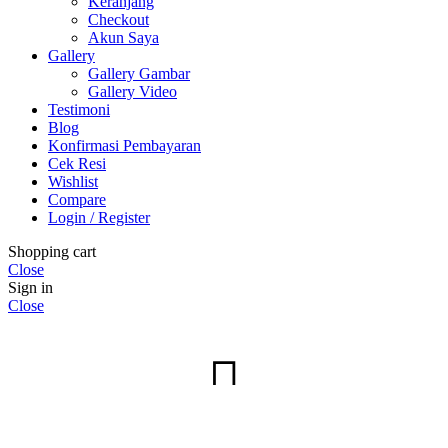
Keranjang
Checkout
Akun Saya
Gallery
Gallery Gambar
Gallery Video
Testimoni
Blog
Konfirmasi Pembayaran
Cek Resi
Wishlist
Compare
Login / Register
Shopping cart
Close
Sign in
Close
No account yet?