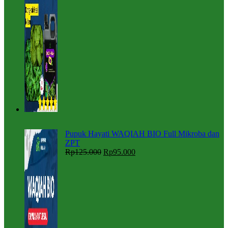
Pupuk Hayati WAQIAH BIO Full Mikroba dan
ZPT
Rp
125.000
Rp
95.000