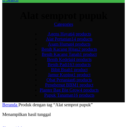
Alat semprot pupuk
Categories
Agens Hayati
4 products
Alat Pertanian
14 products
Asam Humat
4 products
Benih Kacang Hijau
2 products
Benih Kacang Tanah
1 product
Benih Kedelai
4 products
Benih Padi
163 products
Bibit Buah
1 product
Jamur Kuping
1 product
Obat Pertanian
6 products
Penghemat BBM
1 product
Planter Bag Big Grow
4 products
Pupuk Tanaman
16 products
Beranda
Produk dengan tag “Alat semprot pupuk”
Menampilkan hasil tunggal