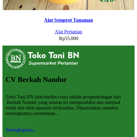
Alat Semprot Tanaman
Alat Pertanian
Rp
55.000
CV Berkah Nandur
Toko Tani BN (tokotanibn.com) adalah pengembangan dari
Berkah Nandur yang selama ini memproduksi dan menjual
benih dan bibit tanaman berkualitas. Dikarenakan semakin
meningkatnya permintaan…
Selengkapnya...