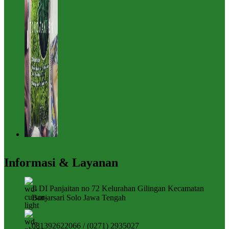
Informasi & Layanan
Jl DI Panjaitan no 72 Kelurahan Gilingan Kecamatan
Banjarsari Solo Jawa Tengah
081392622066 / (0271) 2935027